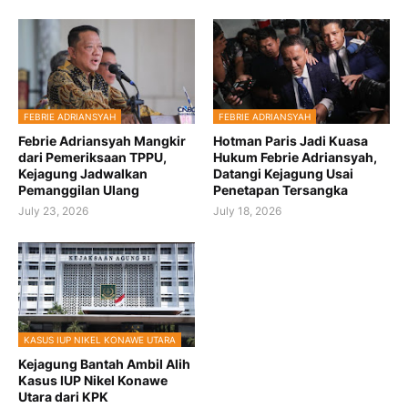
FEBRIE ADRIANSYAH
FEBRIE ADRIANSYAH
Febrie Adriansyah Mangkir
Hotman Paris Jadi Kuasa
dari Pemeriksaan TPPU,
Hukum Febrie Adriansyah,
Kejagung Jadwalkan
Datangi Kejagung Usai
Pemanggilan Ulang
Penetapan Tersangka
July 23, 2026
July 18, 2026
KASUS IUP NIKEL KONAWE UTARA
Kejagung Bantah Ambil Alih
Kasus IUP Nikel Konawe
Utara dari KPK