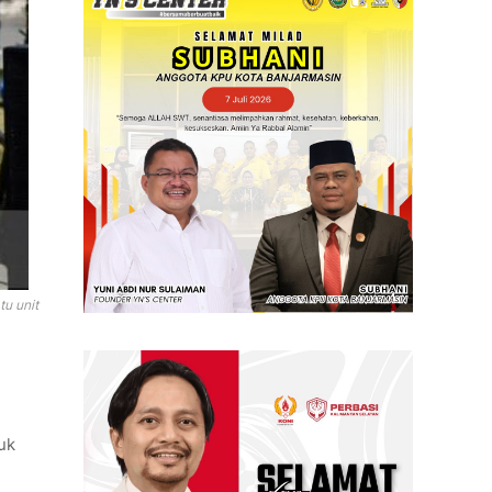
u unit
uk