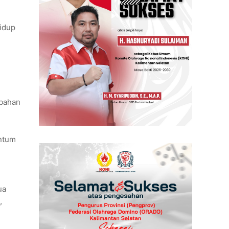
idup
mbahan
entum
ua
,