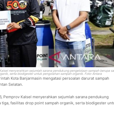
Kalsel menyerahkan sejumlah sarana pendukung pengelolaan sampah berupa sat
organik, serta biodigester untuk pengolahan sampah organik. Foto-Antara
ntah Kota Banjarmasin mengatasi persoalan darurat sampah
ntan Selatan.
26, Pemprov Kalsel menyerahkan sejumlah sarana pendukung
iga, fasilitas drop point sampah organik, serta biodigester unt