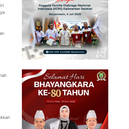
ri
nya
an
mah
ukkan