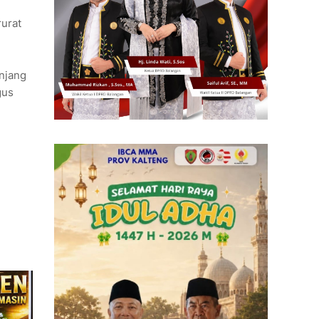
rurat
anjang
gus