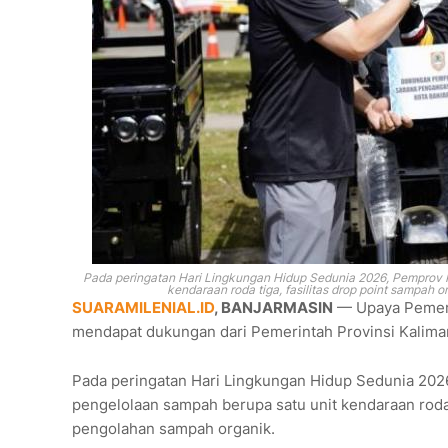
Pada peringatan Hari Lingkungan Hidup Sedunia 2026, Pemprov 
kendaraan roda tiga, fasilitas drop point sampah 
SUARAMILENIAL.ID
, BANJARMASIN
— Upaya Pemeri
mendapat dukungan dari Pemerintah Provinsi Kalima
Pada peringatan Hari Lingkungan Hidup Sedunia 20
pengelolaan sampah berupa satu unit kendaraan roda t
pengolahan sampah organik.