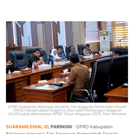
DPRD Kabupaten Balangan bersama Tim Anggaran Pemerintah Daerah
(TAPD) mengevaluasi tingginya Sisa Lebih Perhitungan Anggaran
(SiLPA) pada pelaksanaan APBD Tahun Anggaran 2025. Foto-Istimewa
SUARAMILENIAL.ID
, PARINGIN
- DPRD Kabupaten
Balangan bersama Tim Anggaran Pemerintah Daerah