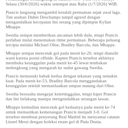
Selasa (30/6/2026) waktu setempat atau Rabu (1/7/2026) WIB.
Prancis langsung mengambil kendali permainan sejak awal laga.
Tim asuhan Didier Deschamps tampil agresif dengan
mengandalkan kecepatan lini serang yang dipimpin Kylian
Mbappe.
Swedia sempat memberikan ancaman lebih dulu, tetapi Prancis
perlahan mulai menemukan ritme permainan. Beberapa peluang
tercipta melalui Michael Olise, Bradley Barcola, dan Mbappe.
Mbappe sempat mencetak gol pada menit ke-20, tetapi dianulir
wasit karena posisi offside. Kapten Prancis tersebut akhirnya
membuka keunggulan pada menit ke-45 lewat tembakan
melengkung yang mengarah ke sudut gawang Swedia.
Prancis memasuki babak kedua dengan tekanan yang semakin
kuat. Pada menit ke-53, Bradley Barcola menggandakan
keunggulan setelah memanfaatkan umpan matang dari Olise.
Swedia berusaha mengejar ketertinggalan, tetapi kiper Prancis
dan lini belakang mampu mengendalikan serangan lawan.
Mbappe kemudian mencetak gol keduanya pada menit ke-74
untuk memastikan kemenangan Prancis menjadi 3-0. Gol
tersebut membuat penyerang Real Madrid itu menyamai catatan
Lionel Messi dengan koleksi enam gol di Piala Dunia.