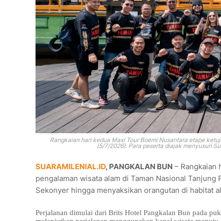
Rangkaian hari kedua Maxi Tour Boemi Nusantara etape ketuj
(5/7/2026). Para peserta diajak menyusuri S
SUARAMILENIAL.ID
, PANGKALAN BUN
– Rangkaian h
pengalaman wisata alam di Taman Nasional Tanjung P
Sekonyer hingga menyaksikan orangutan di habitat a
Perjalanan dimulai dari Brits Hotel Pangkalan Bun pada 