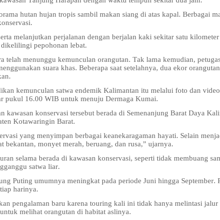
 kawasan Tanjung Harapan dengan waktu tempuh sekitar dua jam.
rama hutan hujan tropis sambil makan siang di atas kapal. Berbagai 
konservasi.
rta melanjutkan perjalanan dengan berjalan kaki sekitar satu kilometer
dikelilingi pepohonan lebat.
ra telah menunggu kemunculan orangutan. Tak lama kemudian, petuga
ggunakan suara khas. Beberapa saat setelahnya, dua ekor orangutan
kan.
ikan kemunculan satwa endemik Kalimantan itu melalui foto dan video
itar pukul 16.00 WIB untuk menuju Dermaga Kumai.
an kawasan konservasi tersebut berada di Semenanjung Barat Daya Kal
ten Kotawaringin Barat.
rvasi yang menyimpan berbagai keanekaragaman hayati. Selain menja
at bekantan, monyet merah, beruang, dan rusa,” ujarnya.
uran selama berada di kawasan konservasi, seperti tidak membuang s
gganggu satwa liar.
jung Puting umumnya meningkat pada periode Juni hingga September. 
tiap harinya.
n pengalaman baru karena touring kali ini tidak hanya melintasi jalur 
ntuk melihat orangutan di habitat aslinya.