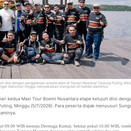
uh diisi dengan pengalaman wisata alam di Taman Nasional Tanjung Puting, Min
ungai Sekonyer hingga menyaksikan orangutan di habitat alaminya.
ari kedua Maxi Tour Boemi Nusantara etape ketujuh diisi deng
uting, Minggu (5/7/2026). Para peserta diajak menyusuri Sunga
laminya.
pukul 09.00 WIB menuju Dermaga Kumai. Sekitar pukul 10.00 WIB, rom