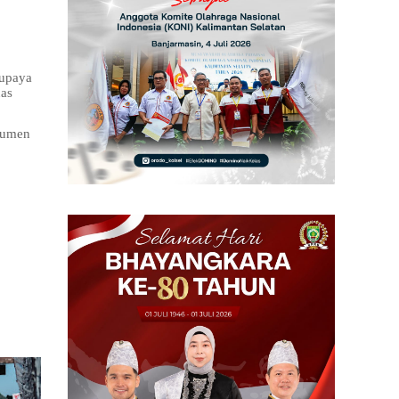
rupaya
uas
nsumen