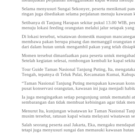
melanjutkan perjalanan menggunakan kapal wisata menuju
Selama menyusuri Sungai Sekonyer, peserta menikmati pano
ringan juga disediakan selama perjalanan menuju kawasan 
Setibanya di Tanjung Harapan sekitar pukul 13.00 WIB, pese
menuju lokasi feeding orangutan melalui jalur setapak yang 
Di lokasi tersebut, wisatawan domestik maupun mancanega
membawa pakan berupa pisang dan memanggil orangutan men
dari dalam hutan untuk mengambil pakan yang telah disiap
Momen tersebut dimanfaatkan para peserta untuk mengabad
Setelah kegiatan selesai, rombongan kembali ke kapal sek
Tour Guide Taman Nasional Tanjung Puting, Ita, mengatak
Tengah, tepatnya di Teluk Pulai, Kecamatan Kumai, Kabupa
“Taman Nasional Tanjung Puting merupakan kawasan konse
pusat konservasi orangutan, kawasan ini juga menjadi habit
Ia juga mengingatkan setiap pengunjung untuk mematuhi at
sembarangan dan tidak membuat kebisingan agar tidak men
Menurut Ita, kunjungan wisatawan ke Taman Nasional Tan
musim tersebut, ratusan kapal wisata melayani wisatawan se
Salah seorang peserta asal Jakarta, Eka, mengaku mendapatka
tetapi juga menyusuri sungai dan memasuki kawasan hutan u