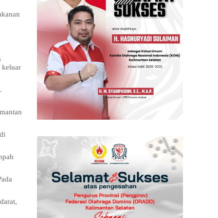
makanan
s
 keluar
.
imantan
di
ampah
Pada
darat,