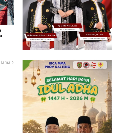
a
a
 lama