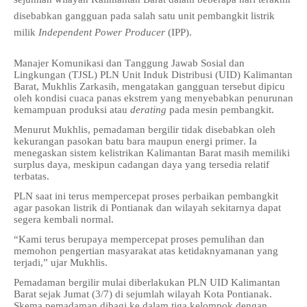
disebabkan gangguan pada salah satu unit pembangkit listrik
milik
Independent Power Producer
(IPP).
Manajer Komunikasi dan Tanggung Jawab Sosial dan
Lingkungan (TJSL) PLN Unit Induk Distribusi (UID) Kalimantan
Barat, Mukhlis Zarkasih, mengatakan gangguan tersebut dipicu
oleh kondisi cuaca panas ekstrem yang menyebabkan penurunan
kemampuan produksi atau
derating
pada mesin pembangkit.
Menurut Mukhlis, pemadaman bergilir tidak disebabkan oleh
kekurangan pasokan batu bara maupun energi primer. Ia
menegaskan sistem kelistrikan Kalimantan Barat masih memiliki
surplus daya, meskipun cadangan daya yang tersedia relatif
terbatas.
PLN saat ini terus mempercepat proses perbaikan pembangkit
agar pasokan listrik di Pontianak dan wilayah sekitarnya dapat
segera kembali normal.
“Kami terus berupaya mempercepat proses pemulihan dan
memohon pengertian masyarakat atas ketidaknyamanan yang
terjadi,” ujar Mukhlis.
Pemadaman bergilir mulai diberlakukan PLN UID Kalimantan
Barat sejak Jumat (3/7) di sejumlah wilayah Kota Pontianak.
Skema pemadaman dibagi ke dalam tiga kelompok dengan