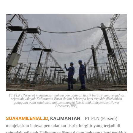
PT PLN (Persero) menjelaskan bahwa pemadaman listrik bergilir yang terjadi di
sejumlah wilayah Kalimantan Barat dalam beberapa hari terakhir disebabkan
gangguan pada salah satu unit pembangkit listrik milik
Independent Power
Producer
(IPP).
SUARAMILENIAL.ID
, KALIMANTAN
– PT PLN (Persero)
menjelaskan bahwa pemadaman listrik bergilir yang terjadi di
sejumlah wilayah Kalimantan Barat dalam beberapa hari terakhir