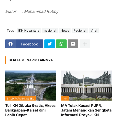
Editor
: Muhammad Robby
Tags
IKN Nusantara
nasional
News
Regional
Viral
Facebook
BERITA MENARIK LAINNYA
BALIKPAPAN-KALSEL
IKN
Tol IKN Dibuka Gratis, Akses
MA Tolak Kasasi PUPR,
Balikpapan–Kalsel Kini
Jatam Menangkan Sengketa
Lebih Cepat
Informasi Proyek IKN