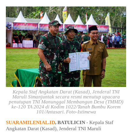
Kepala Staf Angkatan Darat (Kasad), Jenderal TNI
Maruli Simanjuntak secara resmi menutup upacara
penutupan TNI Manunggal Membangun Desa (TMMD)
ke-120 TA 2024 di Kodim 1022/Tanah Bumbu Korem
101/Antasari. Foto-Istimewa
SUARAMILENIAL.ID
, BATULICIN
- Kepala Staf
Angkatan Darat (Kasad), Jenderal TNI Maruli