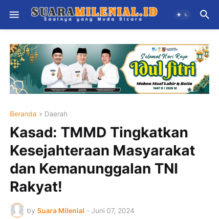
Beranda
Daerah
Kasad: TMMD Tingkatkan
Kesejahteraan Masyarakat
dan Kemanunggalan TNI
Rakyat!
by
Suara Milenial
-
Juni 07, 2024