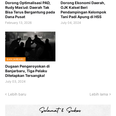
Dorong Optimalisasi PAD,
Dorong Ekonomi Daerah,
Rudy Mas’ud: Daerah Tak
OJK Kalsel Beri
Bisa Terus Bergantung pada
Pendampingan Kelompok
Dana Pusat
Tani Padi Apung di HSS
February 13, 2026
July 04, 2024
BANJARBARU
Dugaan Pengeroyokan di
Banjarbaru, Tiga Pelaku
Ditetapkan Tersangka!
July 03, 2024
Lebih baru
Lebih lama