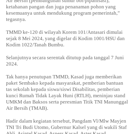
Air Bersih (pembangunan sumur bor/pipanisasi),
ketahanan pangan dan juga penanaman pohon yang
kesemuanya untuk mendukung program pemerintah,”
tegasnya.
TMMD ke-120 di wilayah Korem 101/Antasari dimulai
sejak 8 Mei 2024, yang digelar di Kodim 1001/HSU dan
Kodim 1022/Tanah Bumbu.
Selanjutnya secara serentak ditutup pada tanggal 7 Juni
2024.
Tak hanya penutupan TMMD, Kasad juga memberikan
paket Sembako kepada masyarakat, pemberian bantuan
tas sekolah kepada siswa/siswi Disabilitas, pemberian
kunci Rumah Tidak Layak Huni (RTLH), meninjau stand
UMKM dan Baksos serta peresmian Titik TNI Manunggal
Air Bersih (TMAB).
Hadir dalam kegiatan tersebut, Pangdam Vl/Mlw Mayjen
TNI Tri Budi Utomo, Gubernur Kalsel yang di wakili Staf
Ahli, Asintel Kasad, Aspers Kasad, Aster Kasad,