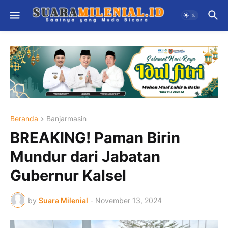
Beranda
Banjarmasin
BREAKING! Paman Birin
Mundur dari Jabatan
Gubernur Kalsel
by
Suara Milenial
-
November 13, 2024