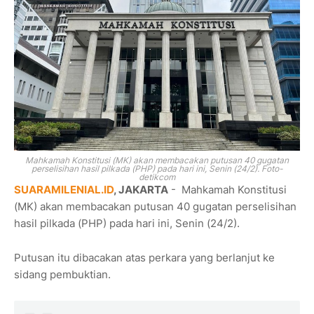
Mahkamah Konstitusi (MK) akan membacakan putusan 40 gugatan
perselisihan hasil pilkada (PHP) pada hari ini, Senin (24/2). Foto-
detikcom
SUARAMILENIAL.ID
, JAKARTA
- Mahkamah Konstitusi
(MK) akan membacakan putusan 40 gugatan perselisihan
hasil pilkada (PHP) pada hari ini, Senin (24/2).
Putusan itu dibacakan atas perkara yang berlanjut ke
sidang pembuktian.