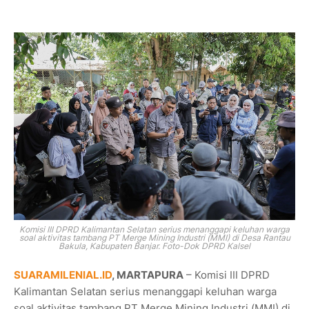
Komisi III DPRD Kalimantan Selatan serius menanggapi keluhan warga
soal aktivitas tambang PT Merge Mining Industri (MMI) di Desa Rantau
Bakula, Kabupaten Banjar. Foto-Dok DPRD Kalsel
SUARAMILENIAL.ID
, MARTAPURA
– Komisi III DPRD
Kalimantan Selatan serius menanggapi keluhan warga
soal aktivitas tambang PT Merge Mining Industri (MMI) di