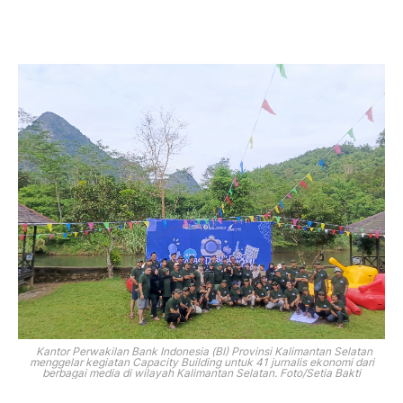
Kantor Perwakilan Bank Indonesia (BI) Provinsi Kalimantan Selatan
menggelar kegiatan Capacity Building untuk 41 jurnalis ekonomi dari
berbagai media di wilayah Kalimantan Selatan. Foto/Setia Bakti