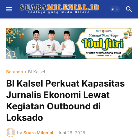
Beranda
BI Kalsel
BI Kalsel Perkuat Kapasitas
Jurnalis Ekonomi Lewat
Kegiatan Outbound di
Loksado
by
Suara Milenial
-
Juni 26, 2025