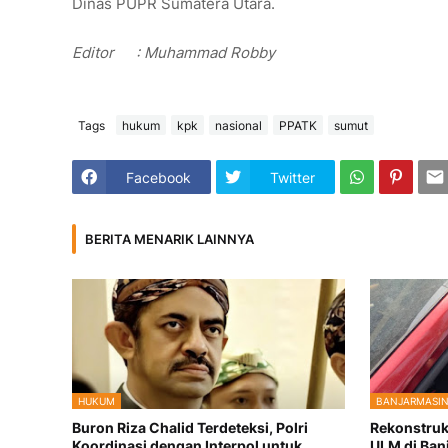
Dinas PUPR Sumatera Utara.
Editor
: Muhammad Robby
Tags
hukum
kpk
nasional
PPATK
sumut
Facebook
Twitter
BERITA MENARIK LAINNYA
HUKUM
BANJARMASI
Buron Riza Chalid Terdeteksi, Polri
Rekonstru
Koordinasi dengan Interpol untuk
ULM di Ban