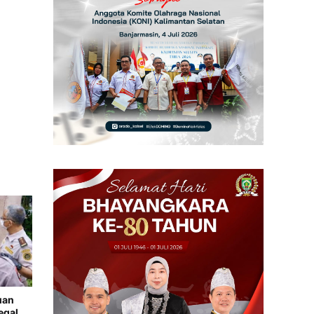
uan
egal