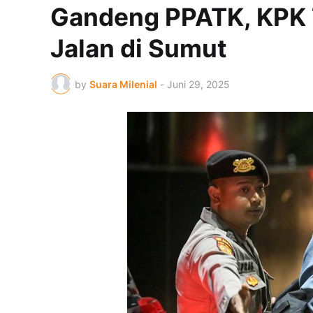
Gandeng PPATK, KPK T
Jalan di Sumut
by
Suara Milenial
-
Juni 29, 2025