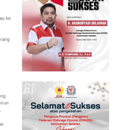
tau ke
orang
ang
hirun
.
an