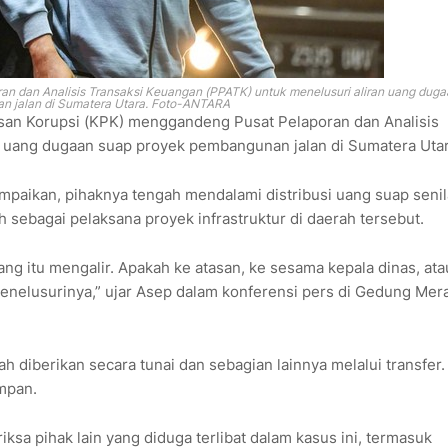
n dan Analisis Transaksi Keuangan (PPATK) untuk menelusuri aliran uang duga
n jalan di Sumatera Utara. Foto-ANTARA
an Korupsi (KPK) menggandeng Pusat Pelaporan dan Analisis
n uang dugaan suap proyek pembangunan jalan di Sumatera Utar
paikan, pihaknya tengah mendalami distribusi uang suap senil
ih sebagai pelaksana proyek infrastruktur di daerah tersebut.
g itu mengalir. Apakah ke atasan, ke sesama kepala dinas, ata
nelusurinya,” ujar Asep dalam konferensi pers di Gedung Mer
lah diberikan secara tunai dan sebagian lainnya melalui transfer.
mpan.
sa pihak lain yang diduga terlibat dalam kasus ini, termasuk