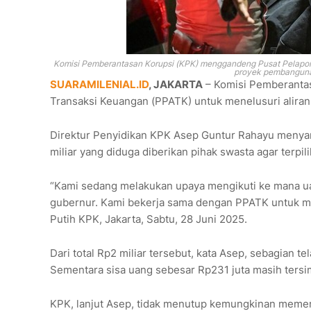
Komisi Pemberantasan Korupsi (KPK) menggandeng Pusat Pelapora
proyek pembanguna
SUARAMILENIAL.ID
, JAKARTA
– Komisi Pemberantas
Transaksi Keuangan (PPATK) untuk menelusuri alira
Direktur Penyidikan KPK Asep Guntur Rahayu menyam
miliar yang diduga diberikan pihak swasta agar terpil
“Kami sedang melakukan upaya mengikuti ke mana uan
gubernur. Kami bekerja sama dengan PPATK untuk me
Putih KPK, Jakarta, Sabtu, 28 Juni 2025.
Dari total Rp2 miliar tersebut, kata Asep, sebagian te
Sementara sisa uang sebesar Rp231 juta masih tersi
KPK, lanjut Asep, tidak menutup kemungkinan memerik