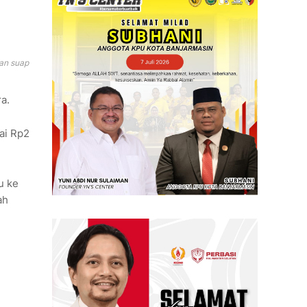
an suap
a.
ai Rp2
u ke
ah