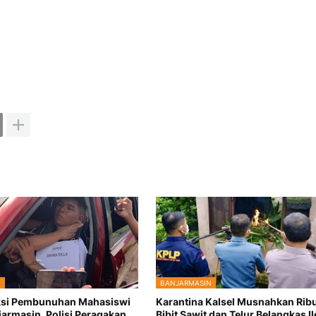
N
BANJARMASIN
ksi Pembunuhan Mahasiswi
Karantina Kalsel Musnahkan Rib
jarmasin, Polisi Peragakan
Bibit Sawit dan Telur Belangkas Il