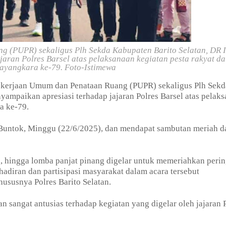
 (PUPR) sekaligus Plh Sekda Kabupaten Barito Selatan, DR I
aran Polres Barsel atas pelaksanaan kegiatan pesta rakyat d
ayangkara ke-79. Foto-Istimewa
ekerjaan Umum dan Penataan Ruang (PUPR) sekaligus Plh Sekd
yampaikan apresiasi terhadap jajaran Polres Barsel atas pelak
ra ke-79.
 Buntok, Minggu (22/6/2025), dan mendapat sambutan meriah d
a, hingga lomba panjat pinang digelar untuk memeriahkan peri
hadiran dan partisipasi masyarakat dalam acara tersebut
ususnya Polres Barito Selatan.
n sangat antusias terhadap kegiatan yang digelar oleh jajaran 