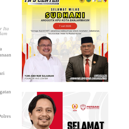
r Ita
alam
a
sanaan
ari
ngatan
Polres