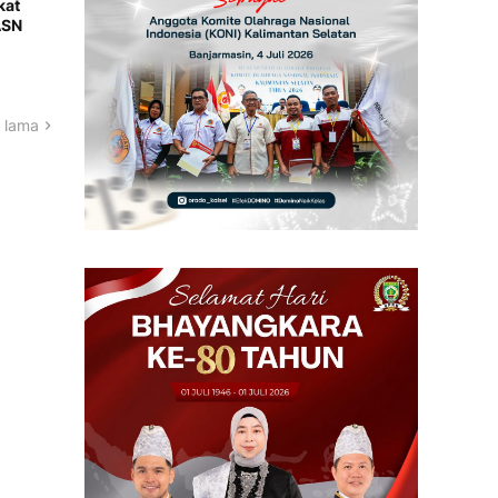
kat
ASN
 lama