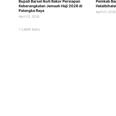
Bupati Barsel Ikuti Rakor Persiapan
Pemkab Bar
Keberangkatan Jemaah Haji 2026 di
Halalbihala
Palangka Raya
April 01, 2026
April 03, 2026
Lebih baru