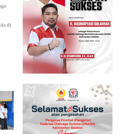
aga
ada di