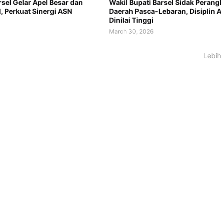
sel Gelar Apel Besar dan
Wakil Bupati Barsel Sidak Perang
l, Perkuat Sinergi ASN
Daerah Pasca-Lebaran, Disiplin 
Dinilai Tinggi
March 30, 2026
Lebih