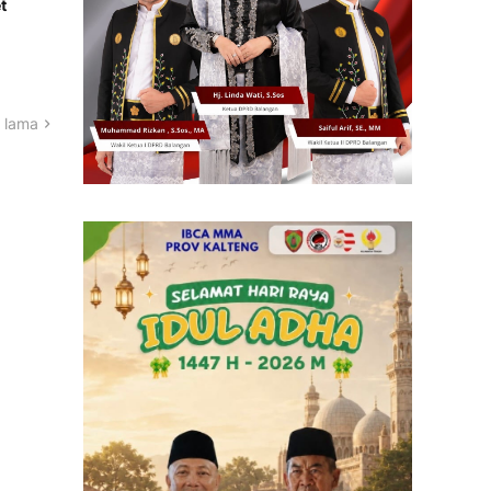
t
 lama