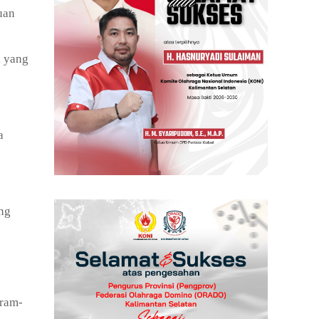
uan
h yang
a
ng
gram-