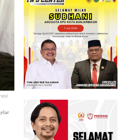
rasi
elar