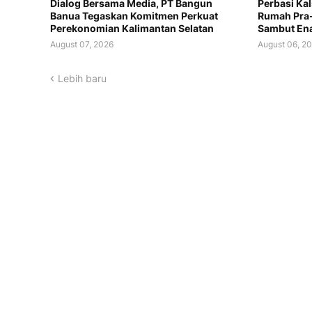
Dialog Bersama Media, PT Bangun
Perbasi Kal
Banua Tegaskan Komitmen Perkuat
Rumah Pra-
Perekonomian Kalimantan Selatan
Sambut Ena
August 07, 2026
August 06, 2
Lebih baru