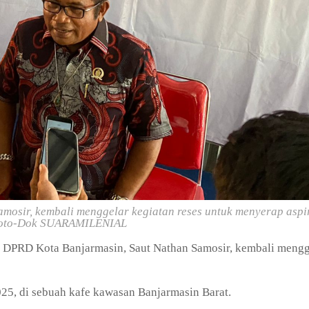
osir, kembali menggelar kegiatan reses untuk menyerap aspi
oto-Dok SUARAMILENIAL
 DPRD Kota Banjarmasin, Saut Nathan Samosir, kembali mengg
25, di sebuah kafe kawasan Banjarmasin Barat.