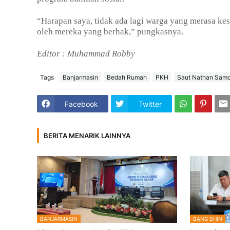
“Harapan saya, tidak ada lagi warga yang merasa ke
oleh mereka yang berhak,” pungkasnya.
Editor : Muhammad Robby
Tags
Banjarmasin
Bedah Rumah
PKH
Saut Nathan Samo
Facebook
Twitter
BERITA MENARIK LAINNYA
BANJARMASIN
BANG DHIN