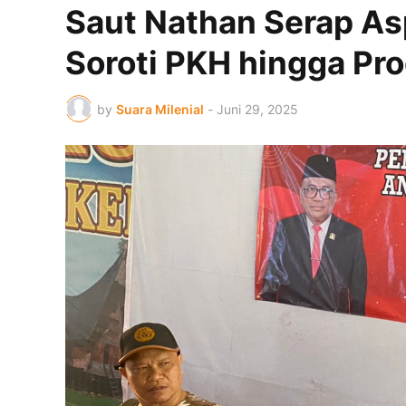
Saut Nathan Serap As
Soroti PKH hingga P
by
Suara Milenial
-
Juni 29, 2025