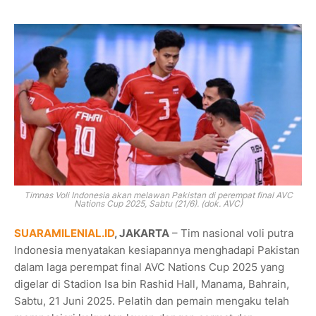
Timnas Voli Indonesia akan melawan Pakistan di perempat final AVC
Nations Cup 2025, Sabtu (21/6). (dok. AVC)
SUARAMILENIAL.ID
, JAKARTA
– Tim nasional voli putra
Indonesia menyatakan kesiapannya menghadapi Pakistan
dalam laga perempat final AVC Nations Cup 2025 yang
digelar di Stadion Isa bin Rashid Hall, Manama, Bahrain,
Sabtu, 21 Juni 2025. Pelatih dan pemain mengaku telah