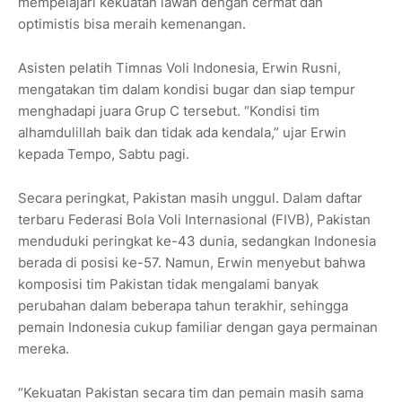
mempelajari kekuatan lawan dengan cermat dan
optimistis bisa meraih kemenangan.
Asisten pelatih Timnas Voli Indonesia, Erwin Rusni,
mengatakan tim dalam kondisi bugar dan siap tempur
menghadapi juara Grup C tersebut. “Kondisi tim
alhamdulillah baik dan tidak ada kendala,” ujar Erwin
kepada Tempo, Sabtu pagi.
Secara peringkat, Pakistan masih unggul. Dalam daftar
terbaru Federasi Bola Voli Internasional (FIVB), Pakistan
menduduki peringkat ke-43 dunia, sedangkan Indonesia
berada di posisi ke-57. Namun, Erwin menyebut bahwa
komposisi tim Pakistan tidak mengalami banyak
perubahan dalam beberapa tahun terakhir, sehingga
pemain Indonesia cukup familiar dengan gaya permainan
mereka.
“Kekuatan Pakistan secara tim dan pemain masih sama