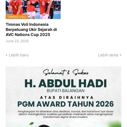
TIMNAS VOLI
Timnas Voli Indonesia
Berpeluang Ukir Sejarah di
AVC Nations Cup 2025
June 23, 2025
Lebih baru
Lebih lama