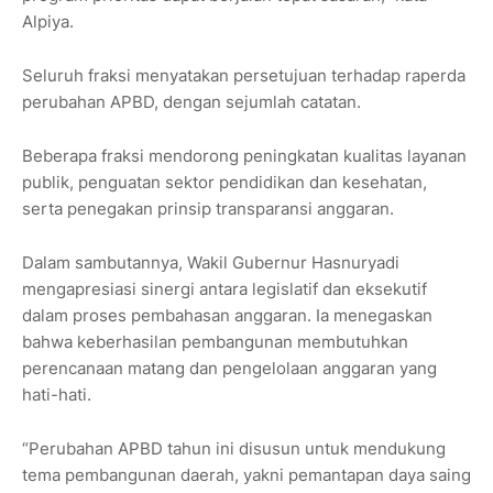
Alpiya.
Seluruh fraksi menyatakan persetujuan terhadap raperda
perubahan APBD, dengan sejumlah catatan.
Beberapa fraksi mendorong peningkatan kualitas layanan
publik, penguatan sektor pendidikan dan kesehatan,
serta penegakan prinsip transparansi anggaran.
Dalam sambutannya, Wakil Gubernur Hasnuryadi
mengapresiasi sinergi antara legislatif dan eksekutif
dalam proses pembahasan anggaran. Ia menegaskan
bahwa keberhasilan pembangunan membutuhkan
perencanaan matang dan pengelolaan anggaran yang
hati-hati.
“Perubahan APBD tahun ini disusun untuk mendukung
tema pembangunan daerah, yakni pemantapan daya saing