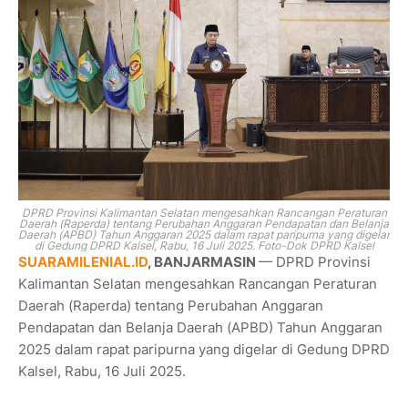
DPRD Provinsi Kalimantan Selatan mengesahkan Rancangan Peraturan
Daerah (Raperda) tentang Perubahan Anggaran Pendapatan dan Belanja
Daerah (APBD) Tahun Anggaran 2025 dalam rapat paripurna yang digelar
di Gedung DPRD Kalsel, Rabu, 16 Juli 2025. Foto-Dok DPRD Kalsel
SUARAMILENIAL.ID
, BANJARMASIN
— DPRD Provinsi
Kalimantan Selatan mengesahkan Rancangan Peraturan
Daerah (Raperda) tentang Perubahan Anggaran
Pendapatan dan Belanja Daerah (APBD) Tahun Anggaran
2025 dalam rapat paripurna yang digelar di Gedung DPRD
Kalsel, Rabu, 16 Juli 2025.