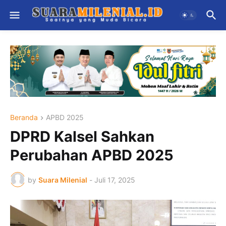
Beranda
APBD 2025
DPRD Kalsel Sahkan
Perubahan APBD 2025
by
Suara Milenial
-
Juli 17, 2025