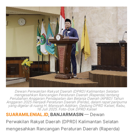
Dewan Perwakilan Rakyat Daerah (DPRD) Kalimantan Selatan
mengesahkan Rancangan Peraturan Daerah (Raperda) tentang
Perubahan Anggaran Pendapatan dan Belanja Daerah (APBD) Tahun
Anggaran 2025 menjadi Peraturan Daerah (Perda), dalam rapat paripurna
yang digelar di ruang H. Mansyah Addrian, Gedung DPRD Kalsel, Rabu,
16 Juli 2025. Foto-Dok DPRD Kalsel
SUARAMILENIAL.ID
, BANJARMASIN
— Dewan
Perwakilan Rakyat Daerah (DPRD) Kalimantan Selatan
mengesahkan Rancangan Peraturan Daerah (Raperda)