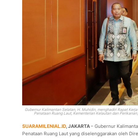
Gubernur Kalimantan Selatan, H. Muhidin, menghadiri Rapat Kerja
Penataan Ruang Laut, Kementerian Kelautan dan Perikanan, d
SUARAMILENIAL.ID
, JAKARTA
– Gubernur Kalimantan
Penataan Ruang Laut yang diselenggarakan oleh Dire