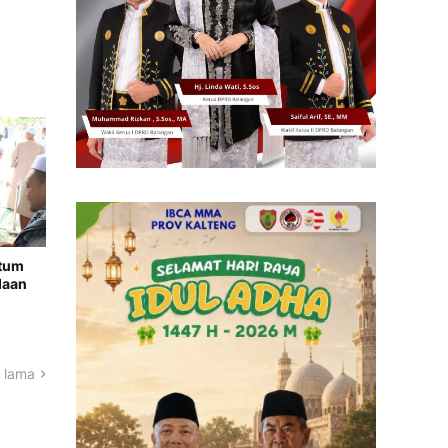
ntum
daan
 lama