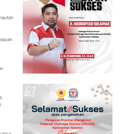
elautan
majuan
an
a
i
ruktur