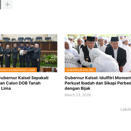
ANAH KAMBATANG LIMA
GUBERNUR KALSEL
ubernur Kalsel Sepakati
Gubernur Kalsel: Idulfitri Mome
an Calon DOB Tanah
Perkuat Ibadah dan Sikapi Perbe
 Lima
dengan Bijak
6
March 23, 2026
Lebih