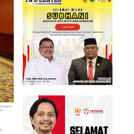
enderal
el
)
n