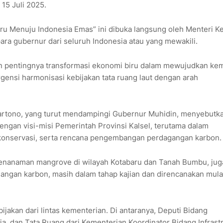
 15 Juli 2025.
ru Menuju Indonesia Emas” ini dibuka langsung oleh Menteri K
ara gubernur dari seluruh Indonesia atau yang mewakili.
 pentingnya transformasi ekonomi biru dalam mewujudkan ke
gensi harmonisasi kebijakan tata ruang laut dengan arah
 Hartono, yang turut mendampingi Gubernur Muhidin, menyebutk
engan visi-misi Pemerintah Provinsi Kalsel, terutama dalam
onservasi, serta rencana pengembangan perdagangan karbon.
penanaman mangrove di wilayah Kotabaru dan Tanah Bumbu, jug
gangan karbon, masih dalam tahap kajian dan direncanakan mula
akan dari lintas kementerian. Di antaranya, Deputi Bidang
, dan Tata Ruang dari Kementerian Koordinator Bidang Infrast