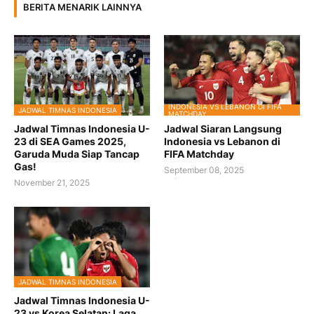
BERITA MENARIK LAINNYA
INDONESIA VS LEBANON DI FIFA
JADWAL TIMNAS INDONESIA
MATCHDAY
Jadwal Timnas Indonesia U-
Jadwal Siaran Langsung
23 di SEA Games 2025,
Indonesia vs Lebanon di
Garuda Muda Siap Tancap
FIFA Matchday
Gas!
September 08, 2025
November 21, 2025
JADWAL TIMNAS INDONESIA
Jadwal Timnas Indonesia U-
23 vs Korea Selatan: Laga