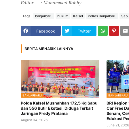
Editor
: Muhammad Robby
Tags
banjarbaru
hukum
Kalsel
Polres Banjarbaru
Sab
Facebook
Twitter
BERITA MENARIK LAINNYA
BANJARBARU
BANJARBARU
Polda Kalsel Musnahkan 172,5 Kg Sabu
BRI Region
dan 556 Butir Ekstasi, Diduga Terkait
Car Free Da
Jaringan Fredy Pratama
Senam, Cek
Edukasi Pe
August 04, 2026
June 21, 202