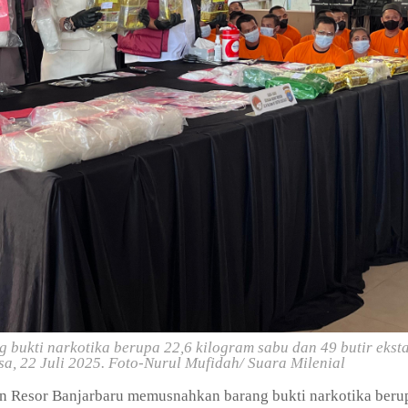
ukti narkotika berupa 22,6 kilogram sabu dan 49 butir eksta
a, 22 Juli 2025.
Foto-Nurul Mufidah/ Suara Milenial
n Resor Banjarbaru memusnahkan barang bukti narkotika beru