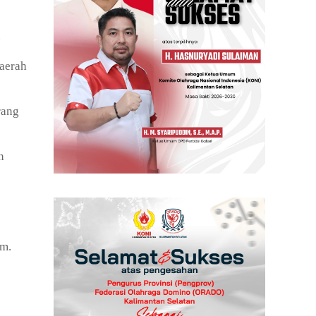
.
Daerah
rang
n
um.