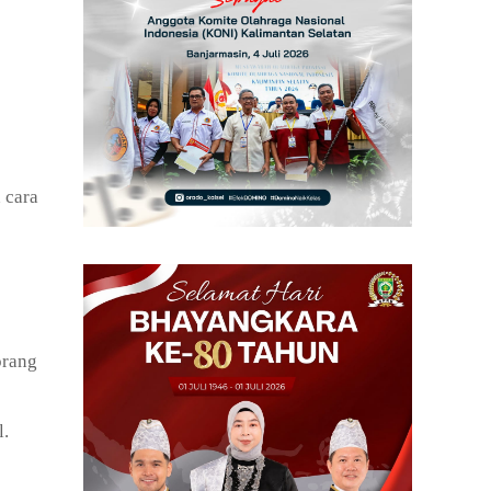
 cara
orang
l.