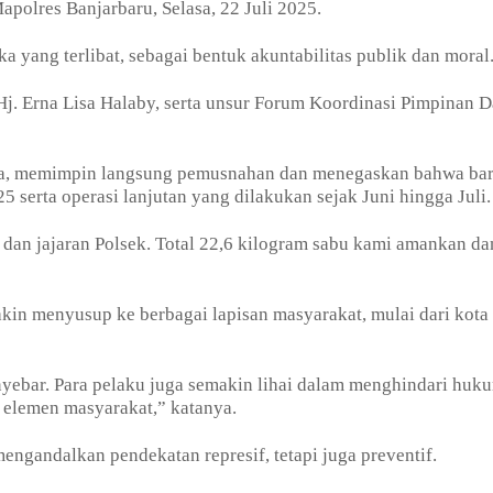
apolres Banjarbaru, Selasa, 22 Juli 2025.
 yang terlibat, sebagai bentuk akuntabilitas publik dan moral
 Hj. Erna Lisa Halaby, serta unsur Forum Koordinasi Pimpinan 
da, memimpin langsung pemusnahan dan menegaskan bahwa ba
5 serta operasi lanjutan yang dilakukan sejak Juni hingga Juli.
a dan jajaran Polsek. Total 22,6 kilogram sabu kami amankan da
kin menyusup ke berbagai lapisan masyarakat, mulai dari kota
yebar. Para pelaku juga semakin lihai dalam menghindari huk
 elemen masyarakat,” katanya.
gandalkan pendekatan represif, tetapi juga preventif.