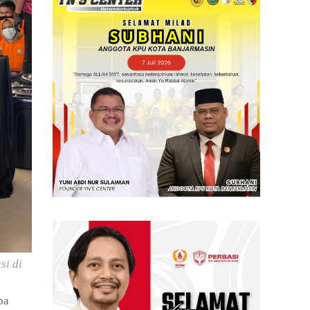
si di
pa