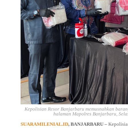
Kepolisian Resor Banjarbaru memusnahkan barang b
halaman Mapolres Banjarbaru, Selas
SUARAMILENIAL.ID
, BANJARBARU –
Kepolisia