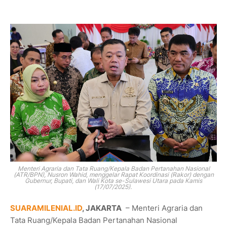
Menteri Agraria dan Tata Ruang/Kepala Badan Pertanahan Nasional
(ATR/BPN), Nusron Wahid, menggelar Rapat Koordinasi (Rakor) dengan
Gubernur, Bupati, dan Wali Kota se-Sulawesi Utara pada Kamis
(17/07/2025).
SUARAMILENIAL.ID
, JAKARTA
– Menteri Agraria dan
Tata Ruang/Kepala Badan Pertanahan Nasional