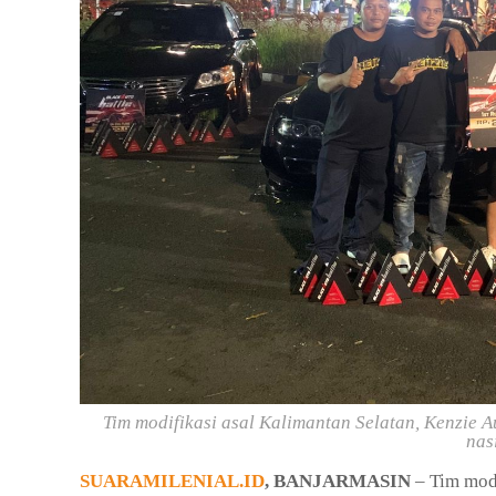
Tim modifikasi asal Kalimantan Selatan, Kenzie 
nas
SUARAMILENIAL.ID
, BANJARMASIN
– Tim modi