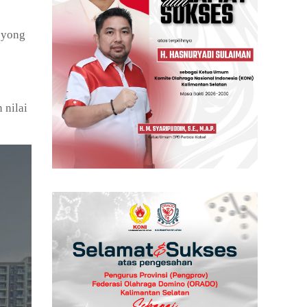
oyong
 nilai