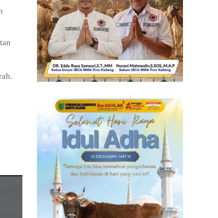
n
tan
rah.