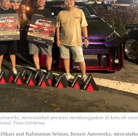
Autoworkz, mencatatkan prestasi membanggakan di kancah otom
ional. Foto-Istimewa
fikasi asal Kalimantan Selatan, Kenzie Autoworkz, mencatatk