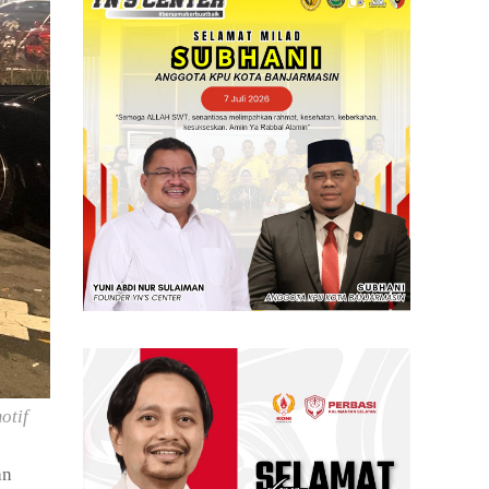
otif
an