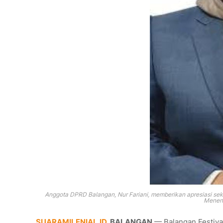
Anggota DPRD Balangan, Nur Fariani, memberikan apresiasi se
Meneng
SUARAMILENIAL.ID
, BALANGAN
— Balangan Festival