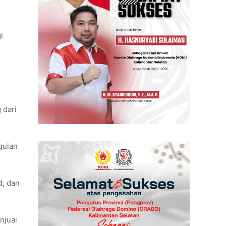
i
 dari
gulan
d, dan
njual