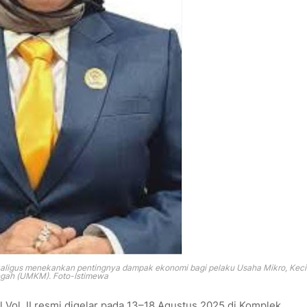
kaligus menekankan pentingnya dampak ekonomi bagi pelaku Usaha Mikro, Kecil
ah (UMKM). Foto-Istimewa
 Vol. II resmi digelar pada 13–18 Agustus 2025 di Komplek