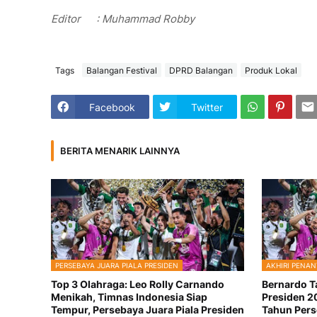
Editor
: Muhammad Robby
Tags
Balangan Festival
DPRD Balangan
Produk Lokal
Facebook
Twitter
BERITA MENARIK LAINNYA
PERSEBAYA JUARA PIALA PRESIDEN
AKHIRI PENAN
Top 3 Olahraga: Leo Rolly Carnando
Bernardo Ta
Menikah, Timnas Indonesia Siap
Presiden 2
Tempur, Persebaya Juara Piala Presiden
Tahun Per