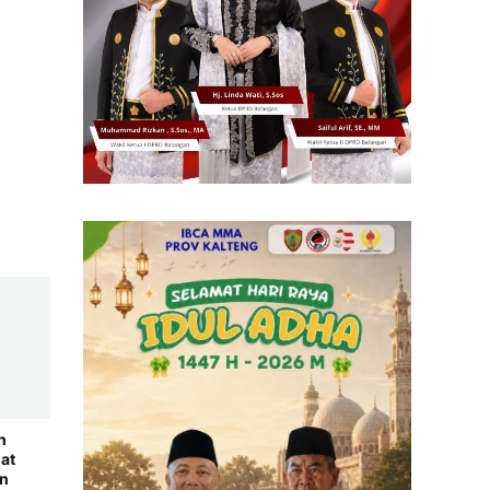
n
at
an