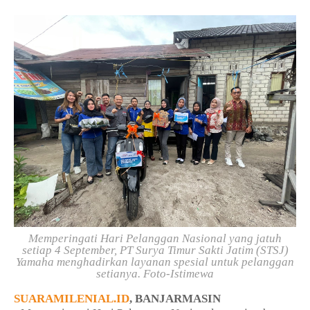
Memperingati Hari Pelanggan Nasional yang jatuh
setiap 4 September, PT Surya Timur Sakti Jatim (STSJ)
Yamaha menghadirkan layanan spesial untuk pelanggan
setianya. Foto-Istimewa
SUARAMILENIAL.ID
, BANJARMASIN