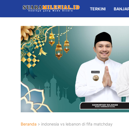
TERKINI
BANJA
Beranda
indonesia vs lebanon di fifa matchday