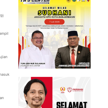
/9)
ampil
ujian
 masuk
dan