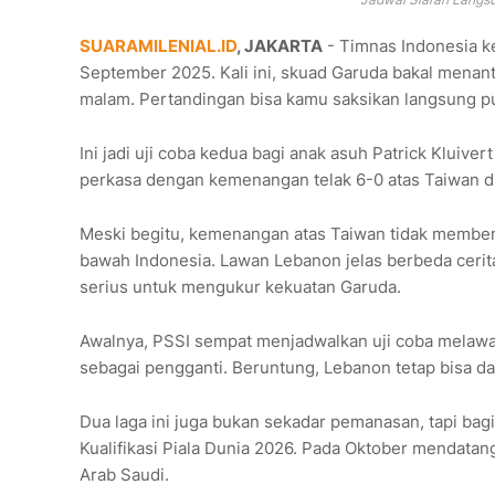
SUARAMILENIAL.ID
, JAKARTA
- Timnas Indonesia ke
September 2025. Kali ini, skuad Garuda bakal menan
malam. Pertandingan bisa kamu saksikan langsung puk
Ini jadi uji coba kedua bagi anak asuh Patrick Kluiv
perkasa dengan kemenangan telak 6-0 atas Taiwan di
Meski begitu, kemenangan atas Taiwan tidak member
bawah Indonesia. Lawan Lebanon jelas berbeda cerita. T
serius untuk mengukur kekuatan Garuda.
Awalnya, PSSI sempat menjadwalkan uji coba melaw
sebagai pengganti. Beruntung, Lebanon tetap bisa da
Dua laga ini juga bukan sekadar pemanasan, tapi ba
Kualifikasi Piala Dunia 2026. Pada Oktober mendatan
Arab Saudi.