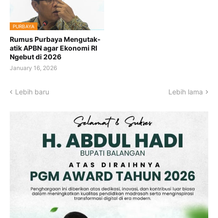
PURBAYA
Rumus Purbaya Mengutak-
atik APBN agar Ekonomi RI
Ngebut di 2026
January 16, 2026
Lebih baru
Lebih lama