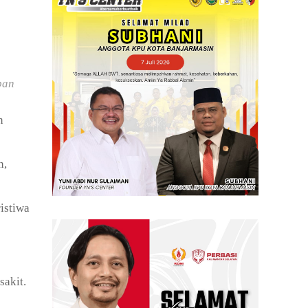
ban
n
n,
istiwa
sakit.