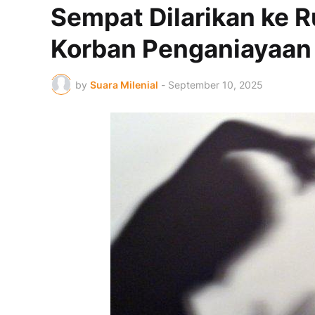
Sempat Dilarikan ke R
Korban Penganiayaan 
by
Suara Milenial
-
September 10, 2025