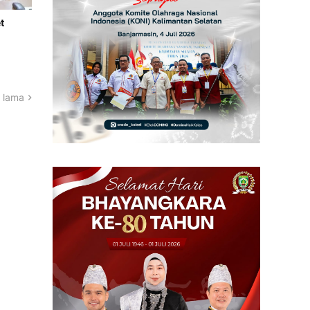
t
 lama