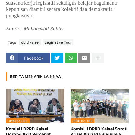
suasana kerja legislatif sekaligus belajar bagaimana
keputusan diambil secara kolektif dan demokratis,”
pungkasnya.
Editor : Muhammad Robby
Tags
dprd kalsel
Legislative Tour
Facebook
BERITA MENARIK LAINNYA
DPRD KALSEL
DPRD KALSEL
Komisi I DPRD Kalsel
Komisi II DPRD Kalsel Soroti
Dorong BKD Percepat
Krisis Air pada Budidaya