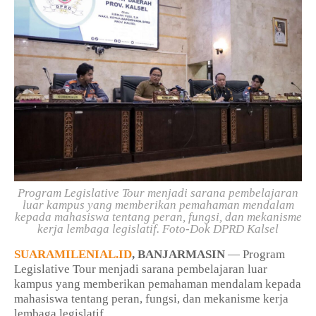
Program Legislative Tour menjadi sarana pembelajaran
luar kampus yang memberikan pemahaman mendalam
kepada mahasiswa tentang peran, fungsi, dan mekanisme
kerja lembaga legislatif.
Foto-Dok DPRD Kalsel
SUARAMILENIAL.ID
, BANJARMASIN
— Program
Legislative Tour menjadi sarana pembelajaran luar
kampus yang memberikan pemahaman mendalam kepada
mahasiswa tentang peran, fungsi, dan mekanisme kerja
lembaga legislatif.