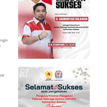
ingin
r
sar