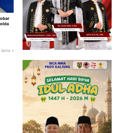
Nobar
Polda
 lama