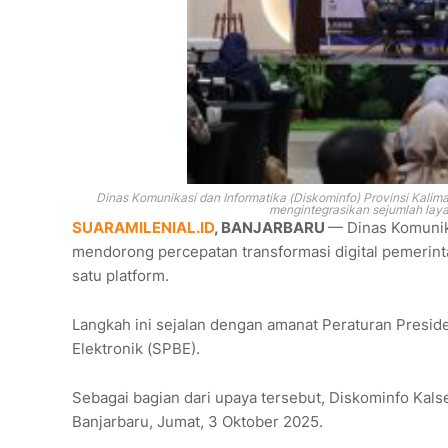
Dinas Komunikasi dan Informatika (Diskominfo) Provinsi Kalim
mengintegrasikan sejumlah laya
SUARAMILENIAL.ID
, BANJARBARU
— Dinas Komunika
mendorong percepatan transformasi digital pemerint
satu platform.
Langkah ini sejalan dengan amanat Peraturan Presi
Elektronik (SPBE).
Sebagai bagian dari upaya tersebut, Diskominfo Kalse
Banjarbaru, Jumat, 3 Oktober 2025.