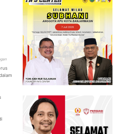
ngan
erus
 dalam
s
di