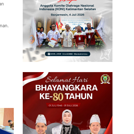
an
nan.