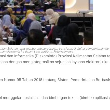
antan Selatan terus mendorong percepatan transformasi digital pemerintahan de
nan elektronik ke dalam satu platform. Foto-Istimewa
si dan Informatika (Diskominfo) Provinsi Kalimantan Selatan t
ahan dengan mengintegrasikan sejumlah layanan elektronik ke
den Nomor 95 Tahun 2018 tentang Sistem Pemerintahan Berbasi
l menggelar sosialisasi dan bimbingan teknis (bimtek) aplikasi 