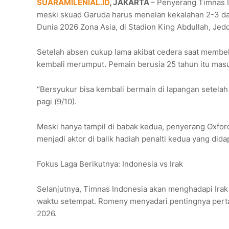
SUARAMILENIAL.ID
, JAKARTA
– Penyerang Timnas 
meski skuad Garuda harus menelan kekalahan 2-3 dari
Dunia 2026 Zona Asia, di Stadion King Abdullah, Jedda
Setelah absen cukup lama akibat cedera saat membel
kembali merumput. Pemain berusia 25 tahun itu mas
“Bersyukur bisa kembali bermain di lapangan setelah
pagi (9/10).
Meski hanya tampil di babak kedua, penyerang Oxford
menjadi aktor di balik hadiah penalti kedua yang did
Fokus Laga Berikutnya: Indonesia vs Irak
Selanjutnya, Timnas Indonesia akan menghadapi Irak 
waktu setempat. Romeny menyadari pentingnya perta
2026.