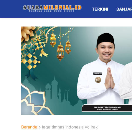
TERKINI
BANJA
Beranda
laga timnas indonesia vc irak