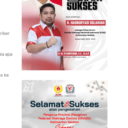
riker
la apa
os ke