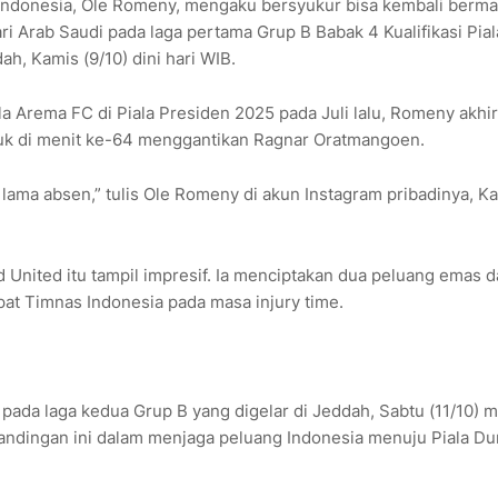
Indonesia, Ole Romeny, mengaku bersyukur bisa kembali berma
 Arab Saudi pada laga pertama Grup B Babak 4 Kualifikasi Pial
h, Kamis (9/10) dini hari WIB.
a Arema FC di Piala Presiden 2025 pada Juli lalu, Romeny akhi
uk di menit ke-64 menggantikan Ragnar Oratmangoen.
 lama absen,” tulis Ole Romeny di akun Instagram pribadinya, K
 United itu tampil impresif. Ia menciptakan dua peluang emas 
apat Timnas Indonesia pada masa injury time.
pada laga kedua Grup B yang digelar di Jeddah, Sabtu (11/10) 
ndingan ini dalam menjaga peluang Indonesia menuju Piala Du