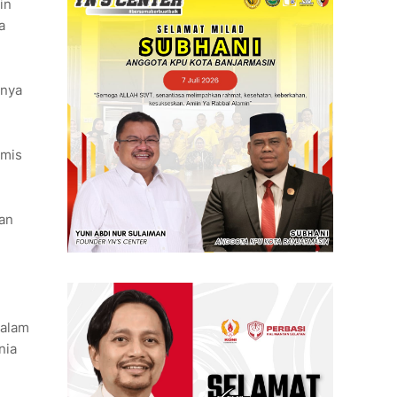
in
a
rnya
amis
dan
malam
nia