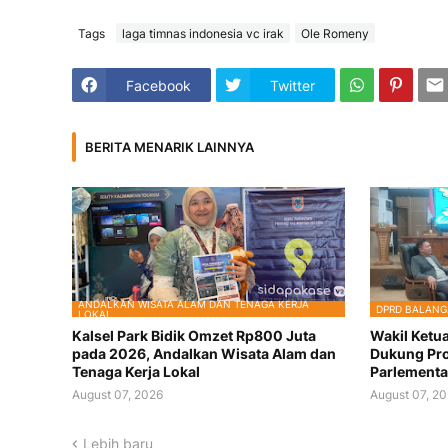
Tags
laga timnas indonesia vc irak
Ole Romeny
Facebook
Twitter
BERITA MENARIK LAINNYA
ANDALKAN WISATA ALAM DAN TENAGA KERJA
DPRD BALAN
LOKAL
Kalsel Park Bidik Omzet Rp800 Juta
Wakil Ketua
pada 2026, Andalkan Wisata Alam dan
Dukung Pr
Tenaga Kerja Lokal
Parlementa
August 07, 2026
August 07, 2
Lebih baru