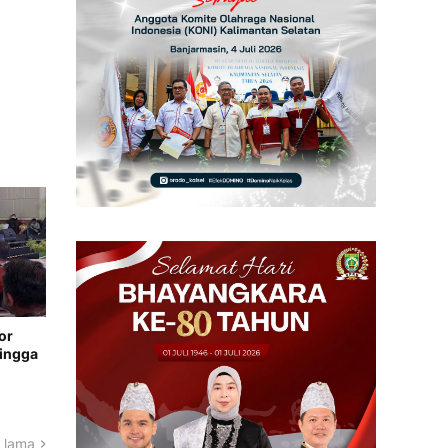
or
hingga
 lama