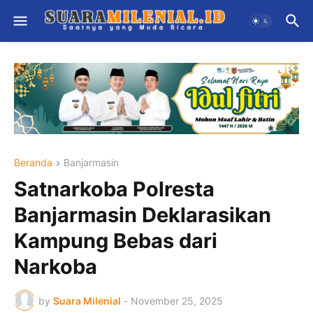
Beranda
Banjarmasin
Satnarkoba Polresta
Banjarmasin Deklarasikan
Kampung Bebas dari
Narkoba
by
Suara Milenial
-
November 25, 2025