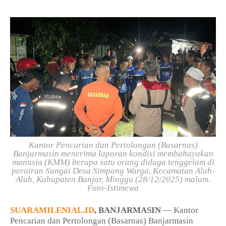
Kantor Pencarian dan Pertolongan (Basarnas)
Banjarmasin menerima laporan kondisi membahayakan
manusia (KMM) berupa satu orang diduga tenggelam di
perairan Sungai Desa Simpang Warga, Kecamatan Aluh-
Aluh, Kabupaten Banjar, Minggu (28/12/2025) malam.
Foto-Istimewa
SUARAMILENIAL.ID
, BANJARMASIN
— Kantor
Pencarian dan Pertolongan (Basarnas) Banjarmasin