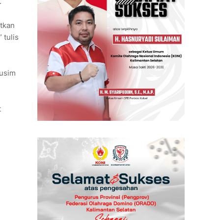
.
atkan
 tulis
musim
t