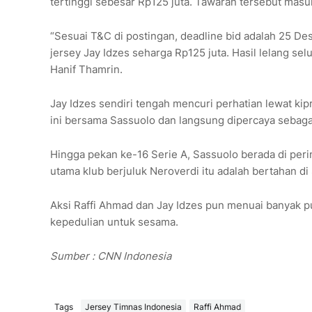
tertinggi sebesar Rp125 juta. Tawaran tersebut masu
“Sesuai T&C di postingan, deadline bid adalah 25 D
jersey Jay Idzes seharga Rp125 juta. Hasil lelang s
Hanif Thamrin.
Jay Idzes sendiri tengah mencuri perhatian lewat ki
ini bersama Sassuolo dan langsung dipercaya sebagai 
Hingga pekan ke-16 Serie A, Sassuolo berada di per
utama klub berjuluk Neroverdi itu adalah bertahan di 
Aksi Raffi Ahmad dan Jay Idzes pun menuai banyak p
kepedulian untuk sesama.
Sumber : CNN Indonesia
Tags
Jersey Timnas Indonesia
Raffi Ahmad