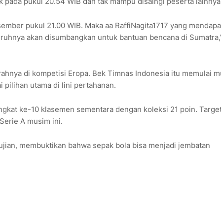
k pada pukul 20.54 WIB dan tak mampu disaingi peserta lainnya
esember pukul 21.00 WIB. Maka aa RaffiNagita1717 yang mendap
eluruhnya akan disumbangkan untuk bantuan bencana di Sumatra,”
prahnya di kompetisi Eropa. Bek Timnas Indonesia itu memulai 
pilihan utama di lini pertahanan.
ingkat ke-10 klasemen sementara dengan koleksi 21 poin. Targe
Serie A musim ini.
ujian, membuktikan bahwa sepak bola bisa menjadi jembatan