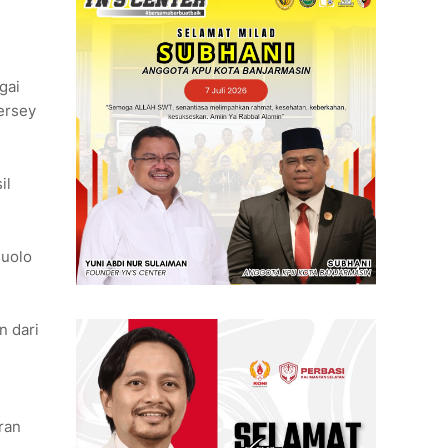
gai
jersey
il
suolo
n dari
ran