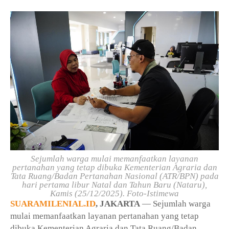
Sejumlah warga mulai memanfaatkan layanan
pertanahan yang tetap dibuka Kementerian Agraria dan
Tata Ruang/Badan Pertanahan Nasional (ATR/BPN) pada
hari pertama libur Natal dan Tahun Baru (Nataru),
Kamis (25/12/2025). Foto-Istimewa
SUARAMILENIAL.ID
, JAKARTA
— Sejumlah warga
mulai memanfaatkan layanan pertanahan yang tetap
dibuka Kementerian Agraria dan Tata Ruang/Badan