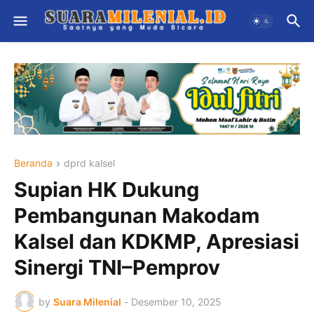
Beranda
dprd kalsel
Supian HK Dukung
Pembangunan Makodam
Kalsel dan KDKMP, Apresiasi
Sinergi TNI–Pemprov
by
Suara Milenial
-
Desember 10, 2025