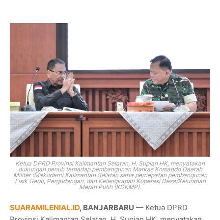
Ketua DPRD Provinsi Kalimantan Selatan, H. Supian HK, menyatakan
dukungan penuh terhadap pembangunan Markas Komando Daerah
Militer (Makodam) Kalimantan Selatan serta percepatan pembangunan
Fisik Gerai, Pergudangan, dan Kelengkapan Koperasi Desa/Kelurahan
Merah Putih (KDKMP).
SUARAMILENIAL.ID
, BANJARBARU
— Ketua DPRD
Provinsi Kalimantan Selatan, H. Supian HK, menyatakan