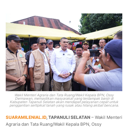
Wakil Menteri Agraria dan Tata Ruang/Wakil Kepala BPN, Ossy
Dermawan, memastikan masyarakat yang terdampak banjir di
Kabupaten Tapanuli Selatan akan mendapat pelayanan cepat untuk
penggantian sertipikat tanah yang rusak atau hilang akibat bencana.
SUARAMILENIAL.ID
, TAPANULI SELATAN
– Wakil Menteri
Agraria dan Tata Ruang/Wakil Kepala BPN, Ossy