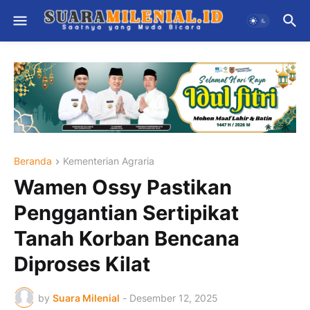
Beranda
Kementerian Agraria
Wamen Ossy Pastikan
Penggantian Sertipikat
Tanah Korban Bencana
Diproses Kilat
by
Suara Milenial
-
Desember 12, 2025