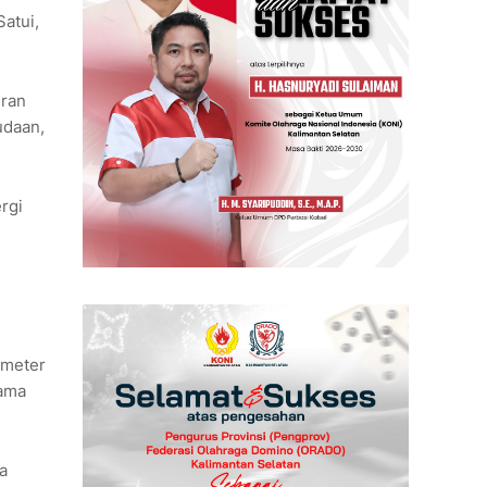
atui,
iran
udaan,
rgi
ometer
tama
a