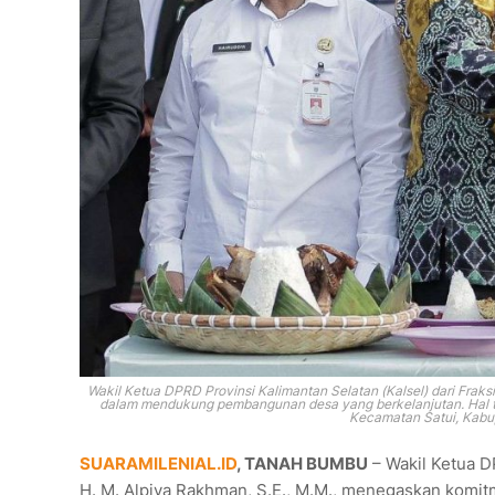
Wakil Ketua DPRD Provinsi Kalimantan Selatan (Kalsel) dari Frak
dalam mendukung pembangunan desa yang berkelanjutan. Hal ter
Kecamatan Satui, Kab
u
SUARAMILENIAL.ID
, TANAH BUMBU
– Wakil Ketua DP
H. M. Alpiya Rakhman, S.E., M.M., menegaskan ko