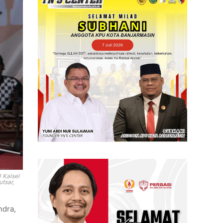
 Kalsel
tsar,
ndra,