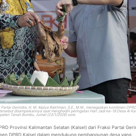
si Partai Gerindra, H. M. Alpiya Rakhman, S.E., M.M., menegaskan komitmen DPRD
sebut disampaikannya saat menghadiri peringatan Hari Jadi ke-18 Desa Al Kau
paten Tanah Bumbu, Jumat (23/1/2026) sore.
RD Provinsi Kalimantan Selatan (Kalsel) dari Fraksi Partai Geri
mitmen DPRD Kalsel dalam mendukung pembangunan desa yang