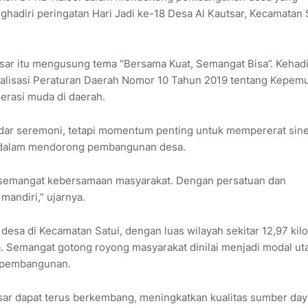
hadiri peringatan Hari Jadi ke-18 Desa Al Kautsar, Kecamatan S
sar itu mengusung tema “Bersama Kuat, Semangat Bisa”. Kehad
alisasi Peraturan Daerah Nomor 10 Tahun 2019 tentang Kepem
erasi muda di daerah.
kadar seremoni, tetapi momentum penting untuk mempererat sine
at dalam mendorong pembangunan desa.
semangat kebersamaan masyarakat. Dengan persatuan dan
andiri,” ujarnya.
 desa di Kecamatan Satui, dengan luas wilayah sekitar 12,97 kil
a. Semangat gotong royong masyarakat dinilai menjadi modal u
r pembangunan.
utsar dapat terus berkembang, meningkatkan kualitas sumber day