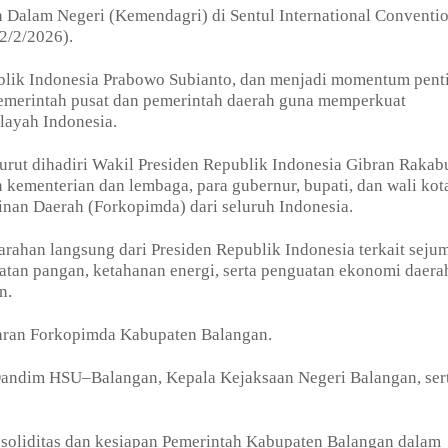
 Dalam Negeri (Kemendagri) di Sentul International Conventi
2/2/2026).
publik Indonesia Prabowo Subianto, dan menjadi momentum pent
pemerintah pusat dan pemerintah daerah guna memperkuat
ilayah Indonesia.
urut dihadiri Wakil Presiden Republik Indonesia Gibran Raka
 kementerian dan lembaga, para gubernur, bupati, dan wali kot
nan Daerah (Forkopimda) dari seluruh Indonesia.
arahan langsung dari Presiden Republik Indonesia terkait seju
ulatan pangan, ketahanan energi, serta penguatan ekonomi daer
n.
jaran Forkopimda Kabupaten Balangan.
Dandim HSU–Balangan, Kepala Kejaksaan Negeri Balangan, ser
soliditas dan kesiapan Pemerintah Kabupaten Balangan dalam