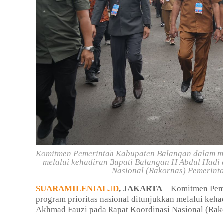
Komitmen Pemerintah Kabupaten Balangan dalam me
melalui kehadiran Bupati Balangan H Abdul Hadi
Nasional (Rakornas) Pemerint
SUARAMILENIAL.ID
, JAKARTA
– Komitmen Pem
program prioritas nasional ditunjukkan melalui keh
Akhmad Fauzi pada Rapat Koordinasi Nasional (Rak