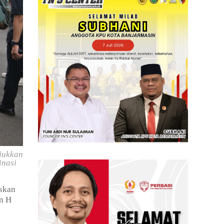
jukkan
inasi
skan
an H