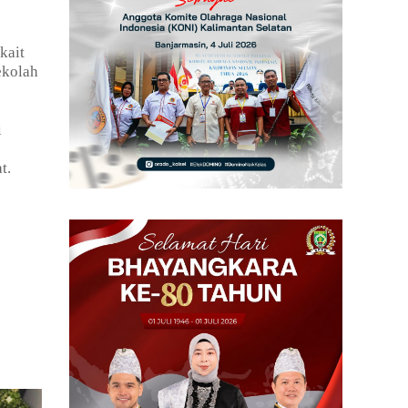
kait
ekolah
i
t.