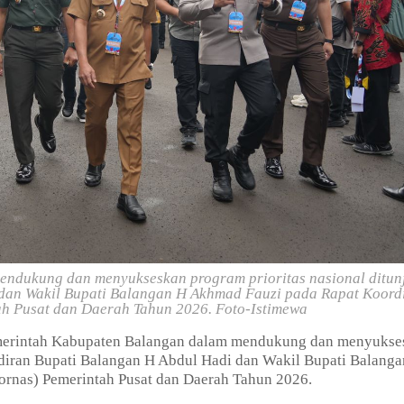
ndukung dan menyukseskan program prioritas nasional ditun
 dan Wakil Bupati Balangan H Akhmad Fauzi pada Rapat Koord
ah Pusat dan Daerah Tahun 2026. Foto-Istimewa
erintah Kabupaten Balangan dalam mendukung dan menyukse
adiran Bupati Balangan H Abdul Hadi dan Wakil Bupati Balang
ornas) Pemerintah Pusat dan Daerah Tahun 2026.