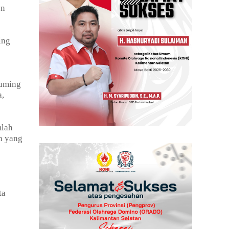
on
ing
buming
a,
mlah
ah yang
ta