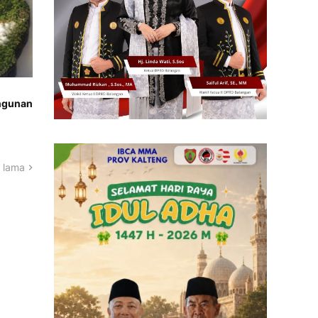
ngunan
 lama