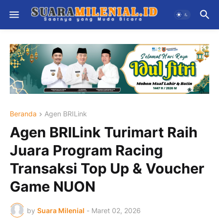
Beranda
Agen BRILink
Agen BRILink Turimart Raih
Juara Program Racing
Transaksi Top Up & Voucher
Game NUON
by
Suara Milenial
-
Maret 02, 2026