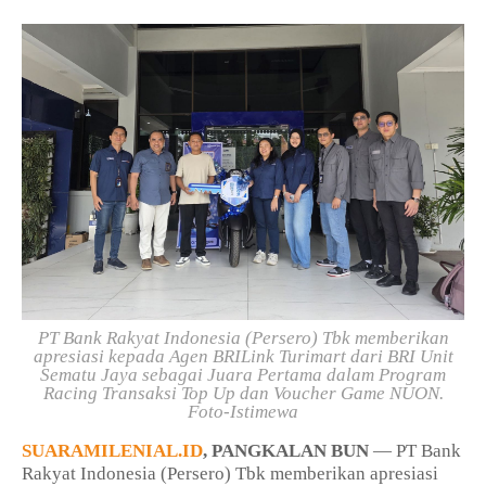
PT Bank Rakyat Indonesia (Persero) Tbk
memberikan
apresiasi kepada Agen BRILink Turimart dari BRI Unit
Sematu Jaya sebagai Juara Pertama dalam Program
Racing Transaksi Top Up dan Voucher Game NUON.
Foto-Istimewa
SUARAMILENIAL.ID
, PANGKALAN BUN
—
PT Bank
Rakyat Indonesia (Persero) Tbk
memberikan apresiasi