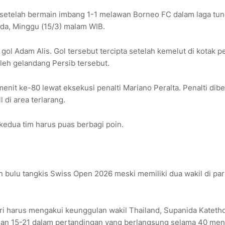
setelah bermain imbang 1-1 melawan Borneo FC dalam laga tu
nda, Minggu (15/3) malam WIB.
ol Adam Alis. Gol tersebut tercipta setelah kemelut di kotak pe
leh gelandang Persib tersebut.
t ke-80 lewat eksekusi penalti Mariano Peralta. Penalti dibe
l di area terlarang.
kedua tim harus puas berbagi poin.
 bulu tangkis Swiss Open 2026 meski memiliki dua wakil di par
utri harus mengakui keunggulan wakil Thailand, Supanida Kateth
dan 15-21 dalam pertandingan yang berlangsung selama 40 meni