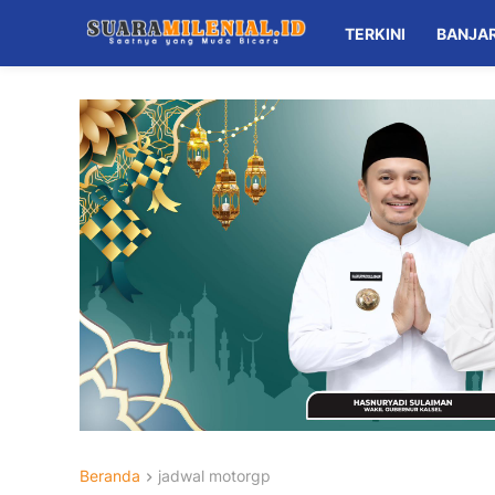
TERKINI
BANJA
Beranda
jadwal motorgp