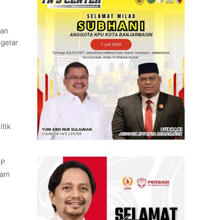
han
gelar
itik
GP
lam