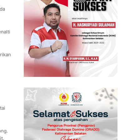
nda
nalti
rikan
tai
ong.
t.