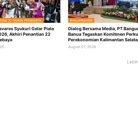
TIAN 22 TAHUN PERSEBAYA
BANJARMASIN
vares Syukuri Gelar Piala
Dialog Bersama Media, PT Bangu
026, Akhiri Penantian 22
Banua Tegaskan Komitmen Perku
sebaya
Perekonomian Kalimantan Selat
026
August 07, 2026
Lebih