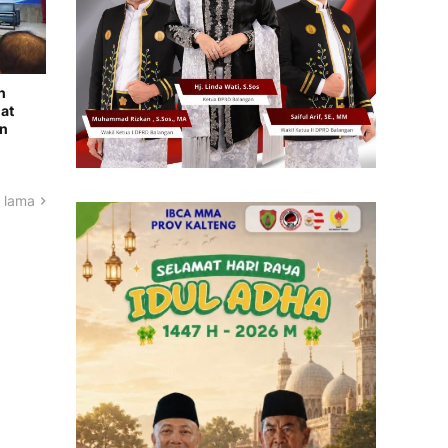
n
at
an
 lama