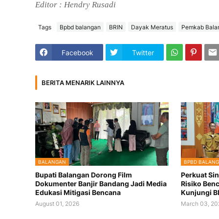
Editor : Hendry Rusadi
Tags
Bpbd balangan
BRIN
Dayak Meratus
Pemkab Bala
Facebook
Twitter
BERITA MENARIK LAINNYA
BALANGAN
BPBD BALAN
Bupati Balangan Dorong Film
Perkuat Si
Dokumenter Banjir Bandang Jadi Media
Risiko Ben
Edukasi Mitigasi Bencana
Kunjungi B
August 01, 2026
March 03, 20