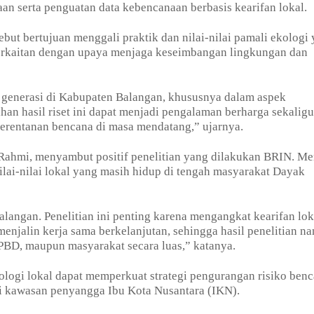
 serta penguatan data kebencanaan berbasis kearifan lokal.
sebut bertujuan menggali praktik dan nilai-nilai pamali ekologi
berkaitan dengan upaya menjaga keseimbangan lingkungan dan
i generasi di Kabupaten Balangan, khususnya dalam aspek
n hasil riset ini dapat menjadi pengalaman berharga sekaligu
erentanan bencana di masa mendatang,” ujarnya.
Rahmi, menyambut positif penelitian yang dilakukan BRIN. Me
nilai-nilai lokal yang masih hidup di tengah masyarakat Dayak
gan. Penelitian ini penting karena mengangkat kearifan lok
njalin kerja sama berkelanjutan, sehingga hasil penelitian na
BD, maupun masyarakat secara luas,” katanya.
ogi lokal dapat memperkuat strategi pengurangan risiko benc
 kawasan penyangga Ibu Kota Nusantara (IKN).