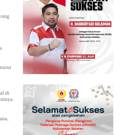
 yang
s
nurut
al di
ntinya
ana,