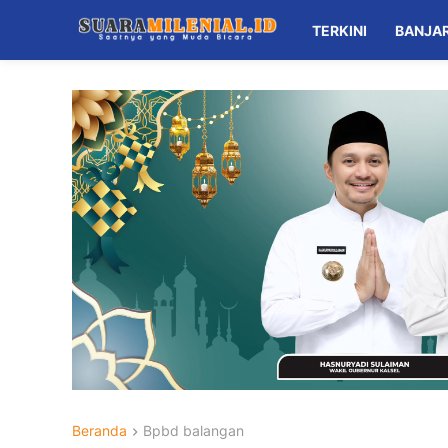
TERKINI
BANJA
Beranda
Bpbd balangan