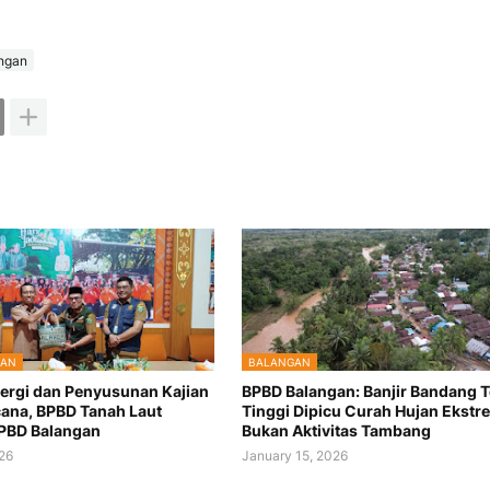
ngan
GAN
BALANGAN
nergi dan Penyusunan Kajian
BPBD Balangan: Banjir Bandang 
cana, BPBD Tanah Laut
Tinggi Dipicu Curah Hujan Ekstr
PBD Balangan
Bukan Aktivitas Tambang
26
January 15, 2026