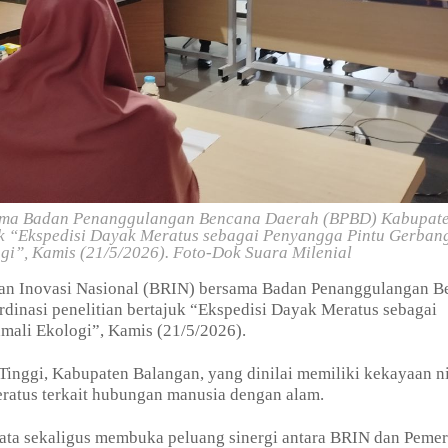
rsama Badan Penanggulangan Bencana Daerah (BPBD) Kabupat
uk “Ekspedisi Dayak Meratus sebagai Penyangga Pintu Gerban
gi”, Kamis (21/5/2026). Foto-Dok Suara Milenial
dan Inovasi Nasional (BRIN) bersama Badan Penanggulangan B
nasi penelitian bertajuk “Ekspedisi Dayak Meratus sebagai
mali Ekologi”, Kamis (21/5/2026).
Tinggi, Kabupaten Balangan, yang dinilai memiliki kekayaan ni
ratus terkait hubungan manusia dengan alam.
ata sekaligus membuka peluang sinergi antara BRIN dan Pemer