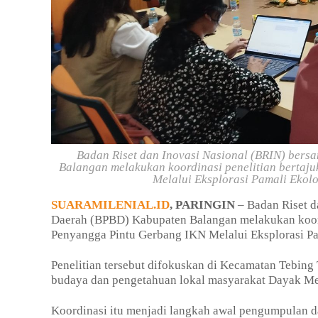
Badan Riset dan Inovasi Nasional (BRIN) be
Balangan melakukan koordinasi penelitian bertaj
Melalui Eksplorasi Pamali Ekolo
SUARAMILENIAL.ID
, PARINGIN
– Badan Riset 
Daerah (BPBD) Kabupaten Balangan melakukan koordi
Penyangga Pintu Gerbang IKN Melalui Eksplorasi Pa
Penelitian tersebut difokuskan di Kecamatan Tebing 
budaya dan pengetahuan lokal masyarakat Dayak Me
Koordinasi itu menjadi langkah awal pengumpulan d