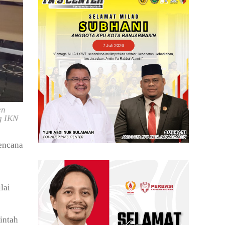
en
g IKN
encana
lai
intah