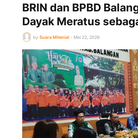
BRIN dan BPBD Balanga
Dayak Meratus sebaga
by
Suara Milenial
-
Mei 22, 2026