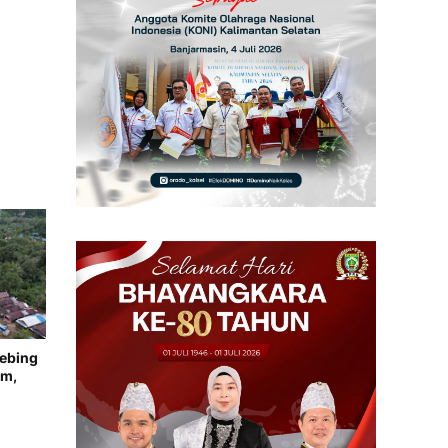
Tebing
em,