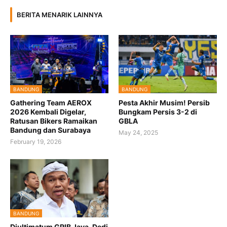
BERITA MENARIK LAINNYA
BANDUNG
BANDUNG
Gathering Team AEROX
Pesta Akhir Musim! Persib
2026 Kembali Digelar,
Bungkam Persis 3-2 di
Ratusan Bikers Ramaikan
GBLA
Bandung dan Surabaya
May 24, 2025
February 19, 2026
BANDUNG
Diultimatum GRIB Jaya, Dedi