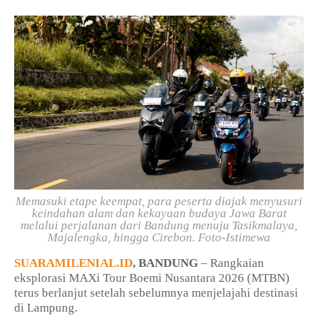
Memasuki etape keempat, para peserta diajak menyusuri
keindahan alam dan kekayaan budaya Jawa Barat
melalui perjalanan dari Bandung menuju Tasikmalaya,
Majalengka, hingga Cirebon. Foto-Istimewa
SUARAMILENIAL.ID
, BANDUNG
– Rangkaian
eksplorasi MAXi Tour Boemi Nusantara 2026 (MTBN)
terus berlanjut setelah sebelumnya menjelajahi destinasi
di Lampung.