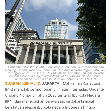
Mahkamah Konstitusi (MK) menolak permohonan uji materiil terhadap
Undang-Undang Nomor 3 Tahun 2022 tentang Ibu Kota Negara (IKN) dan
menegaskan bahwa saat ini
Jakarta
masih berstatus sebagai ibu kota
negara Indonesia hingga diterbitkannya Keputusan Presiden terkait
pemindahan ibu kota ke
Ibu Kota Nusantara
. Foto-ANTARA
SUARAMILENIAL.ID
, JAKARTA
- Mahkamah Konstitusi
(MK) menolak permohonan uji materiil terhadap Undang-
Undang Nomor 3 Tahun 2022 tentang Ibu Kota Negara
(IKN) dan menegaskan bahwa saat ini
Jakarta
masih
berstatus sebagai ibu kota negara Indonesia hingga