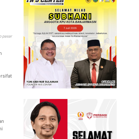
p pasar
n
sifat
an
ni