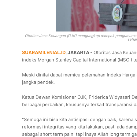
Otoritas Jasa Keuangan (OJK) mengungkap dampak pengumuman ha
saham
SUARAMILENIAL.ID
, JAKARTA
- Otoritas Jasa Keu
indeks Morgan Stanley Capital International (MSCI) 
Meski dinilai dapat memicu pelemahan Indeks Harg
jangka pendek.
Ketua Dewan Komisioner OJK, Friderica Widyasari De
berbagai perbaikan, khususnya terkait transparansi d
“Semoga ini bisa kita antisipasi dengan baik, kare
reformasi integritas yang kita lakukan, pasti ada da
sebagai short term pain, tapi insya Allah long term ga