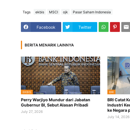
Tags
ekbis
MSCI
ojk
Pasar Saham Indonesia
Facebook
Twitter
BERITA MENARIK LAINNYA
EKBIS
BRI
Perry Warjiyo Mundur dari Jabatan
BRI Catat K
Gubernur BI, Sebut Alasan Pribadi
Industri Ke
ke Negara 
July 27, 2026
July 14, 2026