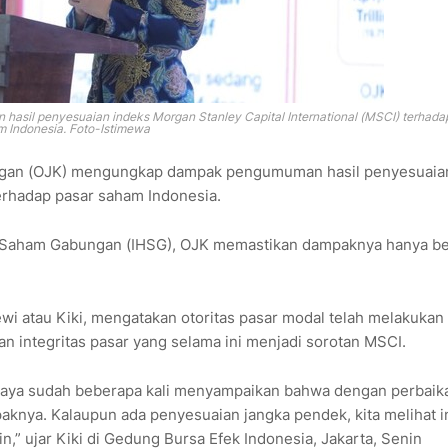
sil penyesuaian indeks Morgan Stanley Capital International (MSCI) terhada
 Indonesia. Foto-Istimewa
angan (OJK) mengungkap dampak pengumuman hasil penyesuaia
terhadap pasar saham Indonesia.
a Saham Gabungan (IHSG), OJK memastikan dampaknya hanya ber
wi atau Kiki, mengatakan otoritas pasar modal telah melakukan
an integritas pasar yang selama ini menjadi sorotan MSCI.
na saya sudah beberapa kali menyampaikan bahwa dengan perbaik
mpaknya. Kalaupun ada penyesuaian jangka pendek, kita melihat i
in,” ujar Kiki di Gedung Bursa Efek Indonesia, Jakarta, Senin