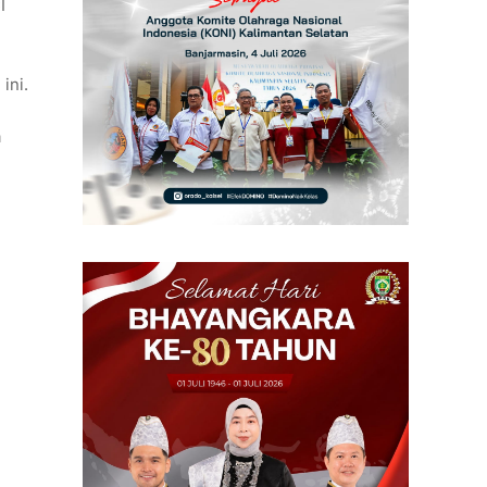
I
ini.
a