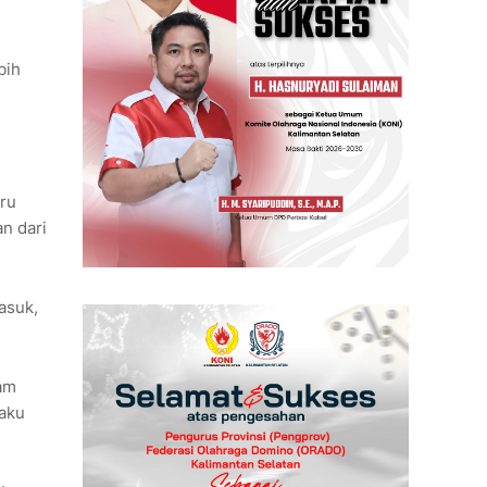
bih
ru
n dari
asuk,
am
laku