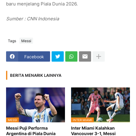
baru menjelang Piala Dunia 2026.
Sumber : CNN Indonesia
Tags
Messi
Facebook
BERITA MENARIK LAINNYA
MESSI
INTER MIAMI
Messi Puji Performa
Inter Miami Kalahkan
Argentina di Piala Dunia
Vancouver 3-1, Messi