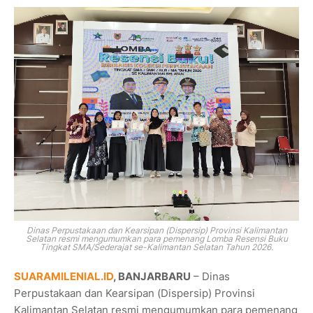
Dinas Perpustakaan dan Kearsipan (Dispersip) Provinsi Kalimantan
Selatan resmi mengumumkan para pemenang Lomba Resensi Buku
Tingkat SMA/Sederajat se-Kalimantan Selatan Tahun 2026.
SUARAMILENIAL.ID
, BANJARBARU
– Dinas
Perpustakaan dan Kearsipan (Dispersip) Provinsi
Kalimantan Selatan resmi mengumumkan para pemenang