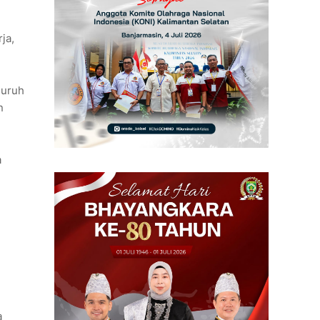
ja,
luruh
n
a
a