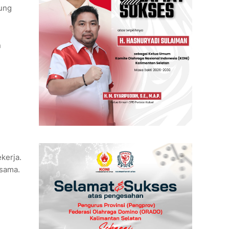
sung
n
kerja.
rsama.