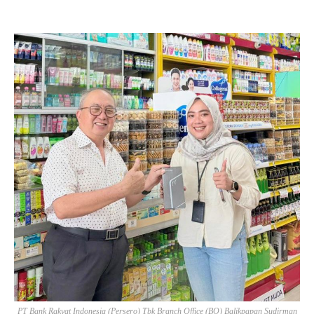
PT Bank Rakyat Indonesia (Persero) Tbk Branch Office (BO) Balikpapan Sudirman