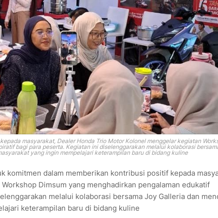
 kepada masyarakat, Dealer Honda Trio Motor Kolonel menggelar kegiatan Work
atif bagi para peserta. Kegiatan ini diselenggarakan melalui kolaborasi bersam
asyarakat yang ingin mempelajari keterampilan baru di bidang kuline
k komitmen dalam memberikan kontribusi positif kepada masya
an Workshop Dimsum yang menghadirkan pengalaman edukatif
 diselenggarakan melalui kolaborasi bersama Joy Galleria dan me
ajari keterampilan baru di bidang kuline