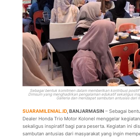
Sebagai bentuk komitmen dalam memberikan kontribusi positif
Dimsum yang menghadirkan pengalaman edukatif sekaligus inspir
Galleria dan mendapat sambutan antusias dari m
SUARAMILENIAL.ID
, BANJARMASIN
– Sebagai bentu
Dealer Honda Trio Motor Kolonel menggelar kegiat
sekaligus inspiratif bagi para peserta. Kegiatan ini
sambutan antusias dari masyarakat yang ingin mempel