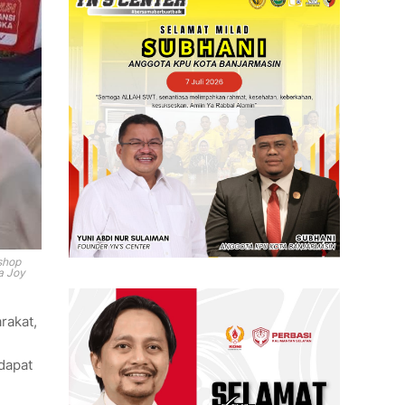
shop
a Joy
rakat,
ndapat