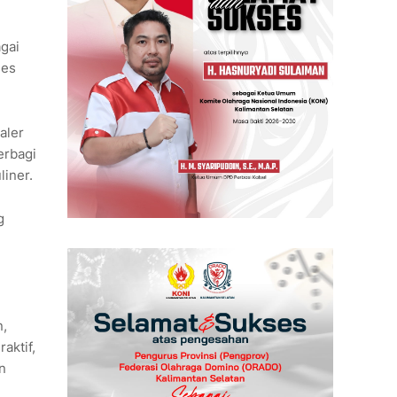
gai
ses
aler
erbagi
iner.
g
n,
aktif,
n