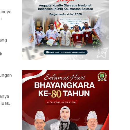
 hanya
n
uang
uk
bungan
hanya
luas.